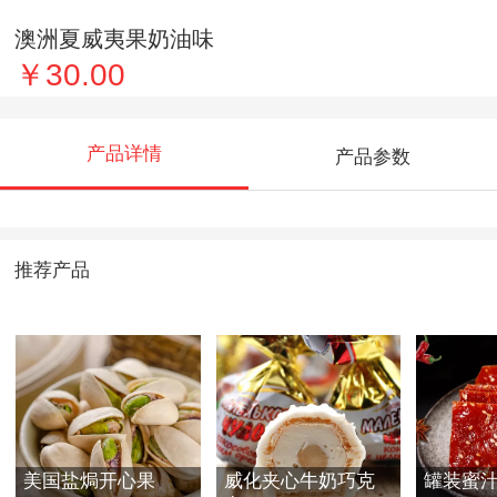
澳洲夏威夷果奶油味
￥30.00
产品详情
产品参数
推荐产品
美国盐焗开心果
威化夹心牛奶巧克
罐装蜜