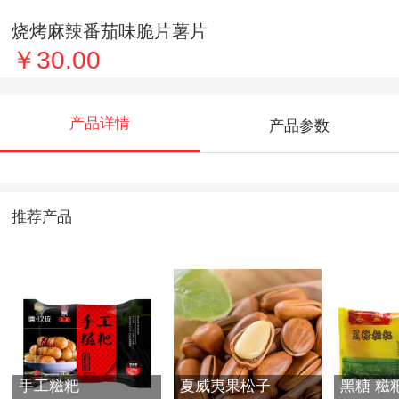
烧烤麻辣番茄味脆片薯片
￥30.00
产品详情
产品参数
推荐产品
手工糍粑
夏威夷果松子
黑糖 糍